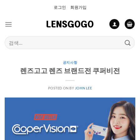
Skip
로그인
회원가입
to
content
검
색:
공지사항
렌즈고고 렌즈 브랜드전 쿠퍼비전
POSTED ON
BY
JOHN LEE