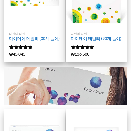
나만의 타입
나만의 타입
마이데이 데일리 (30개 들이)
마이데이 데일리 (90개 들이)
5 중에서
(166)
₩
45,045
5 중에서
(259)
₩
136,500
5
4.98
로 평
로 평가됨
가됨