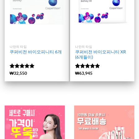
나만의 타입
나만의 타입
쿠퍼비전 바이오피니티 XR
쿠퍼비전 바이오피니티 6개
(6개들이)
5 중에서
(13965)
₩
32,550
5 중에서
(23)
₩
63,945
5
4.99
로 평
로 평가됨
가됨