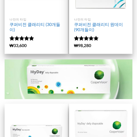
나만의 타입
나만의 타입
쿠퍼비전 클래리티 (30개들
쿠퍼비전 클래리티 원데이
이)
(90개들이)
5 중에서
(970)
₩
33,600
5 중에서
(187)
₩
98,280
4.98
로 평
4.99
로 평
가됨
가됨