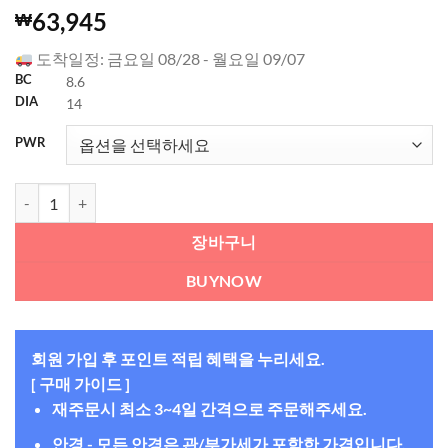
5
23
개의 고객
63,945
₩
평가를 기
준으로 5점
도착일정: 금요일 08/28 - 월요일 09/07
만점에
점
으로 평가
BC
8.6
됨
DIA
14
PWR
쿠퍼비전 바이오피니티 XR (6개들이) 수량
장바구니
BUYNOW
회원 가입 후 포인트 적립 혜택을 누리세요.
[ 구매 가이드 ]
재주문시 최소 3~4일 간격으로 주문해주세요.
안경 - 모든 안경은 관/부가세가 포함한 가격입니다.