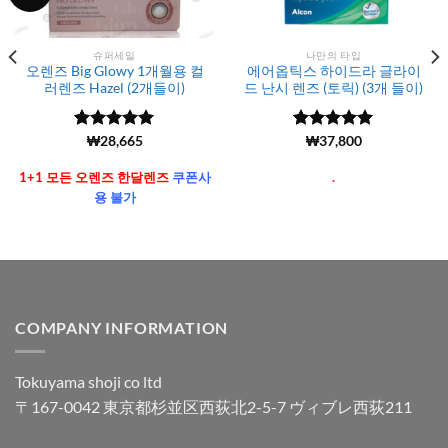
슈퍼세일
나만의 타입
오렌즈 Big Glowy 1개월용 컬
에어옵틱스 하이드라 글라이
러렌즈 Hazel (2개들이)
드 난시 렌즈 (토릭) (3개 들이)
5 중에서
(6106)
₩
28,665
5 중에서
(483)
₩
37,800
5
4.99
로 평
로 평가됨
가됨
1+1 모든 오렌즈 한달렌즈
쿠폰사
.
용 불가
COMPANY INFORMATION
Tokuyama shoji co ltd
〒167-0042 東京都杉並区西荻北2-5-7 ヴィブレ西荻211