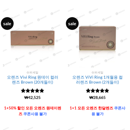
sale
sale
슈퍼세일
슈퍼세일
오렌즈 Vivi Ring 원데이 컬러
오렌즈 ViVi Ring 1개월용 컬
렌즈 Brown (20개들이)
러렌즈 Brown (2개들이)
5 중에서
(6106)
₩
42,525
5 중에서
(6106)
₩
28,665
4.99
로 평
4.99
로 평
가됨
가됨
1+50% 할인 모든 오렌즈 원데이렌
1+1 모든 오렌즈 한달렌즈
쿠폰사
즈
쿠폰사용 불가
용 불가