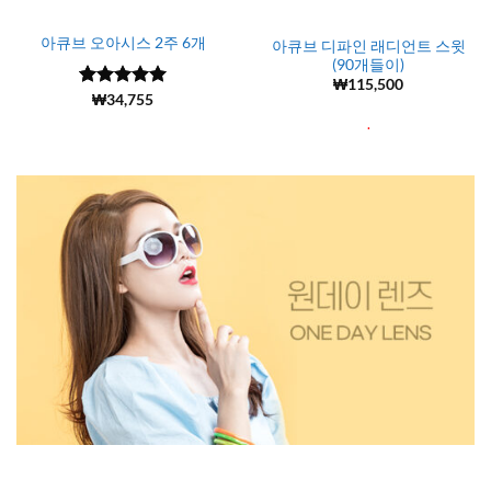
아큐브 오아시스 2주 6개
아큐브 디파인 래디언트 스윗
(90개들이)
₩
115,500
5 중에서
(6146)
₩
34,755
4.99
로 평
.
가됨