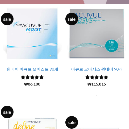
sale
sale
원데이 아큐브 모이스트 90개
아큐브 오아시스 원데이 90개
5 중에서
(13115)
₩
86,100
5 중에서
(9951)
₩
115,815
4.99
로 평
4.99
로 평
가됨
가됨
.
sale
sale