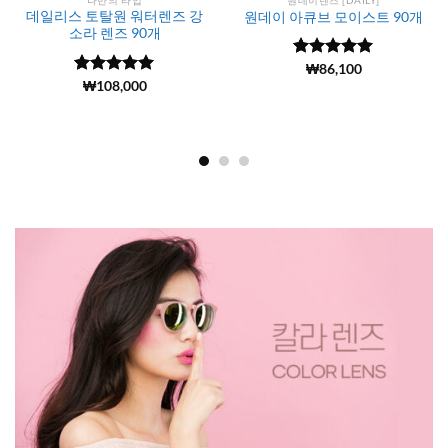
데일리스 토탈원 워터렌즈 강
원데이 아큐브 모이스트 90개
소라 렌즈 90개
5 중에서
(13115)
₩
86,100
4.99
로 평
5 중에서
(15430)
₩
108,000
가됨
4.99
로 평
가됨