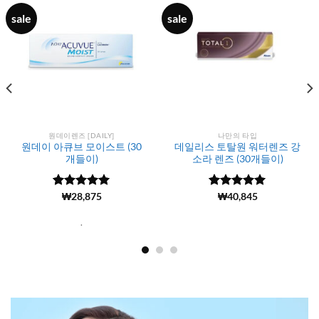
sale
sale
원데이렌즈 [DAILY]
나만의 타입
원데이 아큐브 모이스트 (30
데일리스 토탈원 워터렌즈 강
개들이)
소라 렌즈 (30개들이)
5 중에서
(3537)
₩
28,875
5 중에서
(6799)
₩
40,845
4.98
로 평
4.99
로 평
가됨
가됨
.