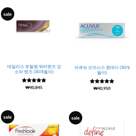
sale
데일리스 토탈원 워터렌즈 강
아큐브 오아시스 원데이 (30개
소라 렌즈 (30개들이)
들이)
5 중에서
(6799)
₩
40,845
5 중에서
(1639)
₩
40,950
4.99
로 평
4.98
로 평
가됨
가됨
sale
sale