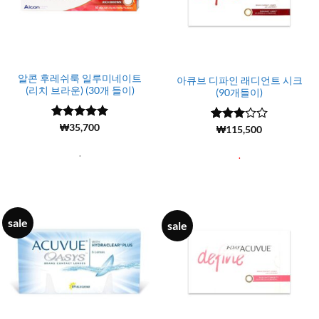
알콘 후레쉬룩 일루미네이트
아큐브 디파인 래디언트 시크
(리치 브라운) (30개 들이)
(90개들이)
5 중에서
(1919)
₩
35,700
5 중에
(1)
₩
115,500
4.99
로 평
서
3
로
가됨
평가됨
.
.
sale
sale