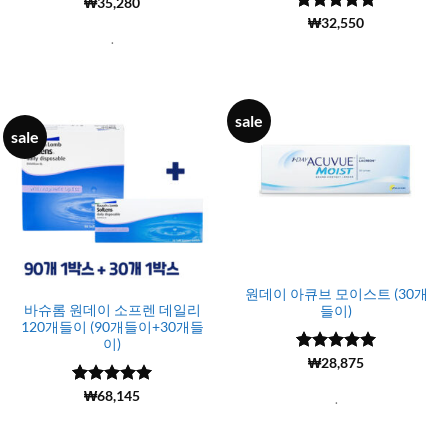
5 중에서
(7584)
₩
35,280
4.98
로 평
5 중에서
(13965)
₩
32,550
가됨
4.99
로 평
.
가됨
sale
sale
원데이 아큐브 모이스트 (30개
바슈롬 원데이 소프렌 데일리
들이)
120개들이 (90개들이+30개들
이)
5 중에서
(3537)
₩
28,875
4.98
로 평
가됨
5 중에서
(3)
₩
68,145
5
.
로 평가됨