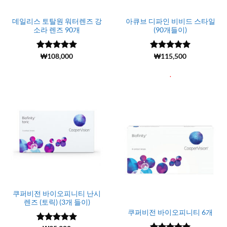
데일리스 토탈원 워터렌즈 강
아큐브 디파인 비비드 스타일
소라 렌즈 90개
(90개들이)
5 중에서
(15430)
₩
108,000
5 중에서
(2)
₩
115,500
5
4.99
로 평
로 평가됨
가됨
.
쿠퍼비전 바이오피니티 난시
렌즈 (토릭) (3개 들이)
쿠퍼비전 바이오피니티 6개