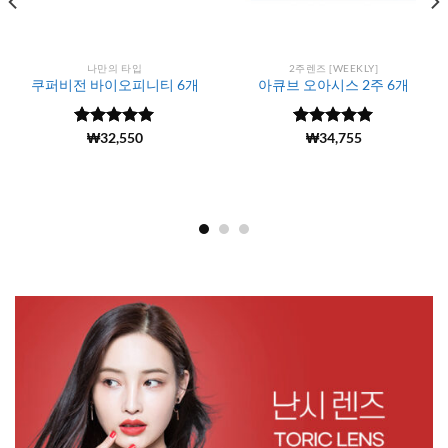
나만의 타입
2주렌즈 [WEEKLY]
쿠퍼비전 바이오피니티 6개
아큐브 오아시스 2주 6개
5 중에서
(13965)
₩
32,550
5 중에서
(6146)
₩
34,755
4.99
로 평
4.99
로 평
가됨
가됨