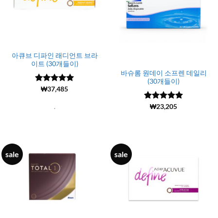
아큐브 디파인 래디언트 브라
이트 (30개들이)
바슈롬 원데이 소프렌 데일리
(30개들이)
5 중에서
(11693)
₩
37,485
4.98
로 평
가됨
5 중에서
(6692)
₩
23,205
.
4.99
로 평
가됨
sale
sale