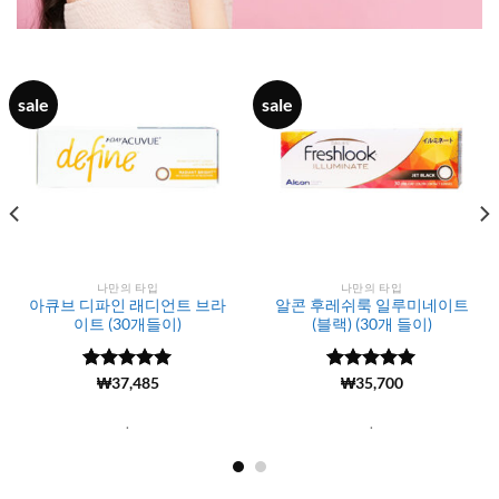
sale
sale
나만의 타입
나만의 타입
아큐브 디파인 래디언트 브라
알콘 후레쉬룩 일루미네이트
이트 (30개들이)
(블랙) (30개 들이)
5 중에서
(11693)
₩
37,485
5 중에서
(615)
₩
35,700
5
4.98
로 평
로 평가됨
가됨
.
.