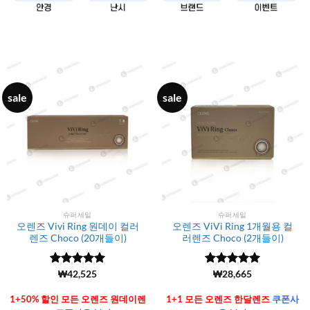
sale
sale
슈퍼세일
슈퍼세일
오렌즈 Vivi Ring 원데이 컬러
오렌즈 ViVi Ring 1개월용 컬
렌즈 Choco (20개들이)
러렌즈 Choco (2개들이)
5 중에서
(6106)
₩
42,525
5 중에서
(6106)
₩
28,665
4.99
로 평
4.99
로 평
가됨
가됨
1+50% 할인 모든 오렌즈 원데이렌
1+1 모든 오렌즈 한달렌즈
쿠폰사