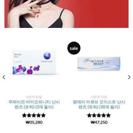
sale
나만의 타입
나만의 타입
쿠퍼비전 바이오피니티 난시
원데이 아큐브 모이스트 난시
렌즈 (토릭) (3개 들이)
렌즈 (토릭) (30개 들이)
5 중에서
(7584)
₩
35,280
5 중에서
(5967)
₩
47,250
4.98
로 평
4.99
로 평
가됨
가됨