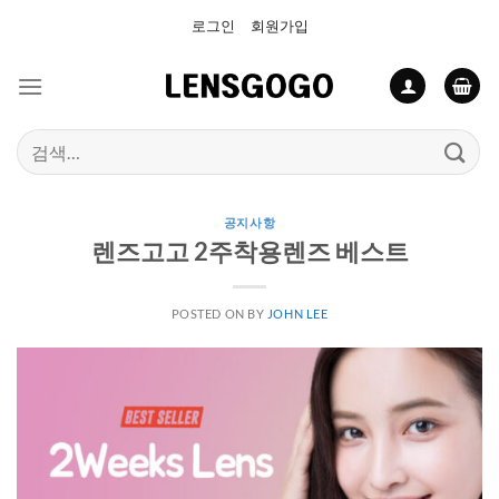
Skip
로그인
회원가입
to
content
검
색:
공지사항
렌즈고고 2주착용렌즈 베스트
POSTED ON
BY
JOHN LEE