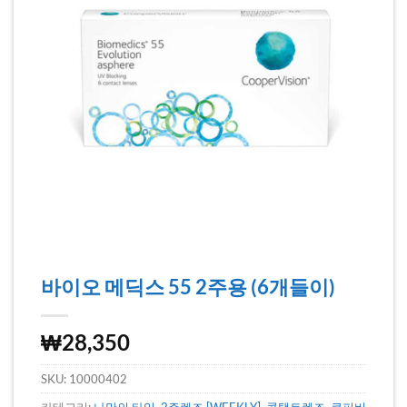
바이오 메딕스 55 2주용 (6개들이)
₩
28,350
SKU:
10000402
카테고리:
나만의 타입
,
2주렌즈 [WEEKLY]
,
콘택트렌즈
,
쿠퍼비