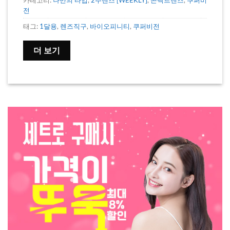
전
태그:
1달용
,
렌즈직구
,
바이오피니티
,
쿠퍼비전
더 보기