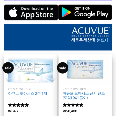
sale
sale
2주렌즈 [WEEKLY]
2주렌즈 [WEEKLY]
아큐브 오아시스 난시 렌즈
아큐브 오아시스 2주 6개
(토릭) (6개들이)
5 중에서
(6146)
₩
34,755
5 중에서
(3659)
₩
50,400
4.99
로 평
4.98
로 평