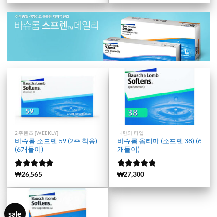
가됨
가됨
2주렌즈 [WEEKLY]
나만의 타입
바슈롬 소프렌 59 (2주 착용)
바슈롬 옵티마 (소프렌 38) (6
(6개들이)
개들이)
5 중에서
(503)
₩
26,565
5 중에서
(157)
₩
27,300
4.98
로 평
4.99
로 평
가됨
가됨
sale