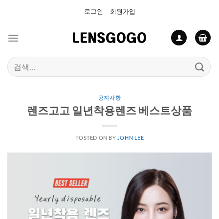
Skip
로그인
회원가입
to
content
검
색:
공지사항
렌즈고고 일년착용렌즈 베스트상품
POSTED ON
BY
JOHN LEE