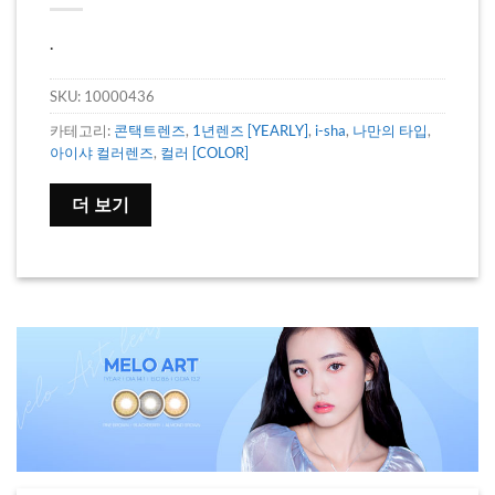
.
SKU:
10000436
카테고리:
콘택트렌즈
,
1년렌즈 [YEARLY]
,
i-sha
,
나만의 타입
,
아이샤 컬러렌즈
,
컬러 [COLOR]
더 보기