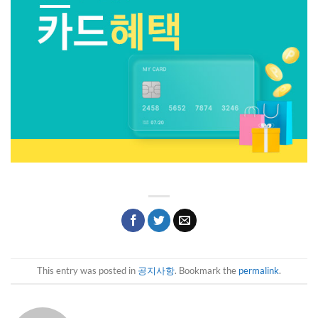
This entry was posted in
공지사항
. Bookmark the
permalink
.