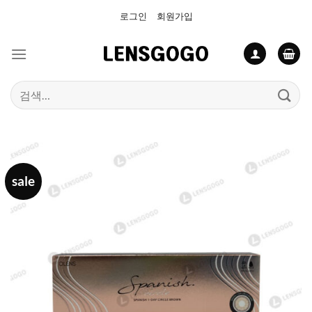
Skip
로그인
회원가입
to
content
검
색:
sale