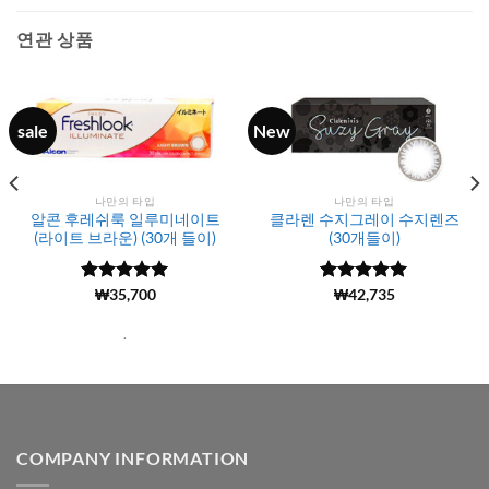
연관 상품
sale
New
나만의 타입
나만의 타입
알콘 후레쉬룩 일루미네이트
클라렌 수지그레이 수지렌즈
(라이트 브라운) (30개 들이)
(30개들이)
5 중에서
(814)
₩
35,700
5 중에서
(1111)
₩
42,735
4.99
로 평
4.98
로 평
가됨
가됨
.
COMPANY INFORMATION