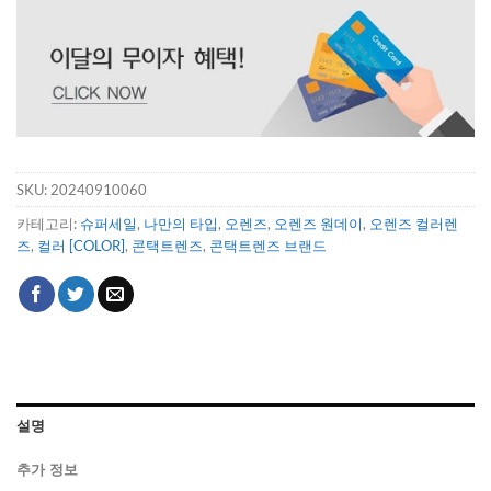
SKU:
20240910060
카테고리:
슈퍼세일
,
나만의 타입
,
오렌즈
,
오렌즈 원데이
,
오렌즈 컬러렌
즈
,
컬러 [COLOR]
,
콘택트렌즈
,
콘택트렌즈 브랜드
설명
추가 정보