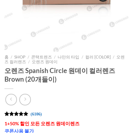
홈
/
SHOP
/
콘택트렌즈
/
나만의 타입
/
컬러 [COLOR]
/
오렌
즈 컬러렌즈
/
오렌즈 원데이
오렌즈 Spanish Circle 원데이 컬러렌즈
Brown (20개들이)
(6106)
4.99
6106
개의
1+50% 할인 모든 오렌즈 원데이렌즈
고객 평가
를 기준으
쿠폰사용 불가