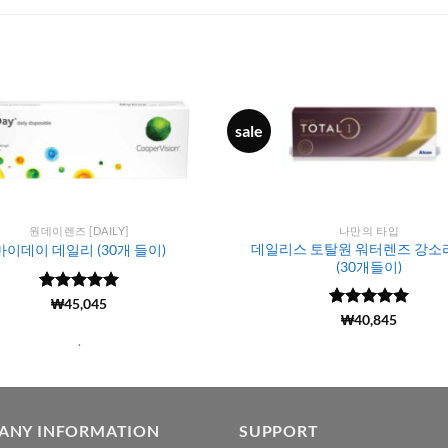
sale
원데이렌즈 [DAILY]
나만의 타입
데일리스 토탈원 워터렌즈 강소
마이데이 데일리 (30개 들이)
(30개들이)
5 중에서
(166)
₩
45,045
4.98
로 평
5 중에서
(6799)
₩
40,845
가됨
4.99
로 평
.
가됨
ANY INFORMATION
SUPPORT