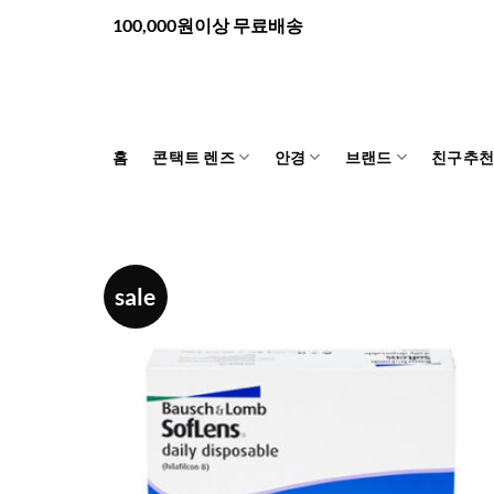
Skip
100,000원이상 무료배송
to
content
홈
콘택트 렌즈
안경
브랜드
친구추
sale