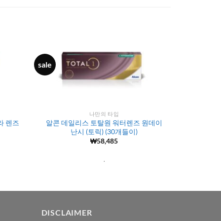
sale
나만의 타입
라 렌즈
알콘 데일리스 토탈원 워터렌즈 원데이
난시 (토릭) (30개들이)
₩
58,485
.
DISCLAIMER