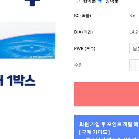
한쪽눈
양쪽눈
됨
8.6
BC (곡률)
14.2
DIA (직경)
PWR (도수)
바슈롬
수량
회원 가입 후 포인트 적립 
[ 구매 가이드 ]