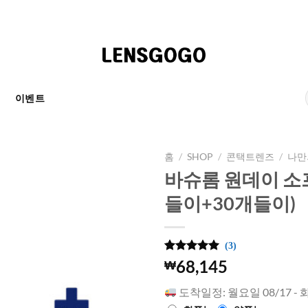
천
이벤트
홈
/
SHOP
/
콘택트렌즈
/
나만
바슈롬 원데이 소프
들이+30개들이)
(3)
5
3
개의 고객
68,145
₩
평가를 기
준으로 5점
도착일정: 월요일 08/17 - 
만점에
점
으로 평가