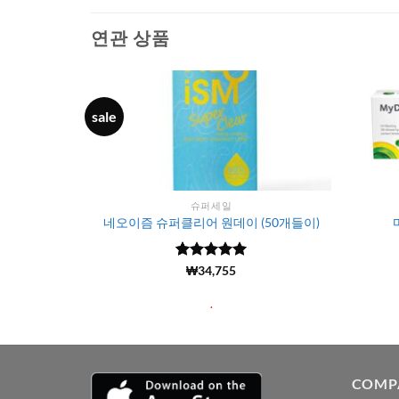
연관 상품
sale
슈퍼세일
0개들이)
네오이즘 슈퍼클리어 원데이 (50개들이)
5 중에서
(6106)
₩
34,755
4.99
로 평
가됨
.
COMP