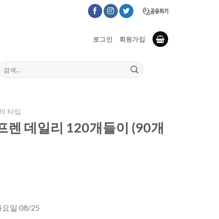
로그인
회원가입
검
색:
의 타입
렌 데일리 120개들이 (90개
화요일 08/25