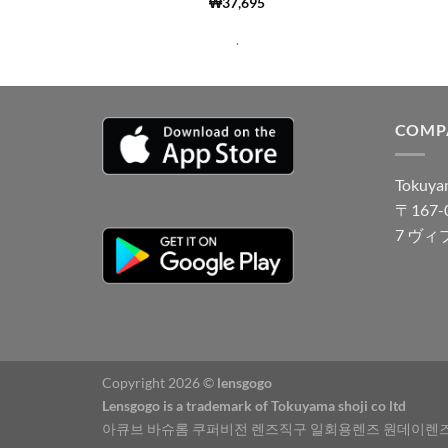
5 중에서
(66)
₩
37,695
4.98
로 평
가됨
.
COMP
Tokuyam
〒167
7 ヴィ
Copyright 2026 ©
lensgogo
Lensgogo is a trademark of Tokuyama shoji co ltd
아큐브 바슈롬 쿠퍼비전 렌즈직구 일회용렌즈 원데이렌