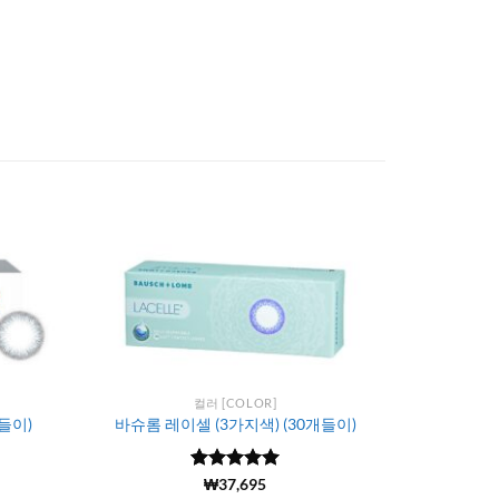
컬러 [COLOR]
들이)
바슈롬 레이셀 (3가지색) (30개들이)
5 중에서
(44)
₩
37,695
5