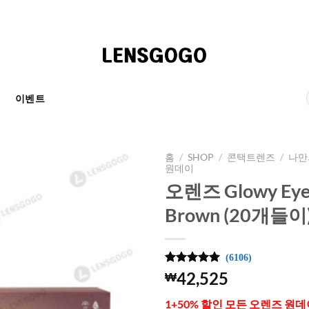
천
이벤트
홈
/
SHOP
/
콘택트렌즈
/
나만
원데이
오렌즈 Glowy Ey
Brown (20개들이
(6106)
4.99
6106
개의
42,525
₩
고객 평가
를 기준으
1+50% 할인 모든 오렌즈 원
로 5점 만