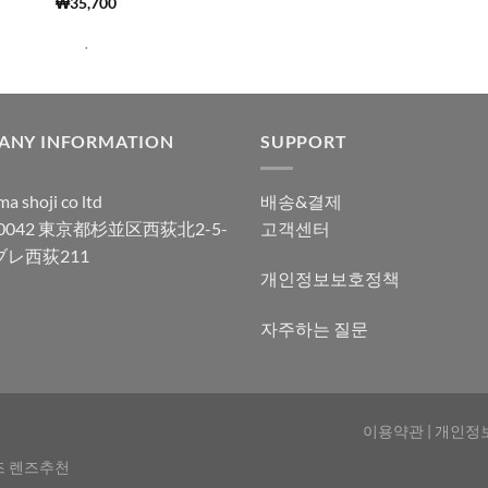
4.97
로 평
5 중에서
(814)
₩
35,700
가됨
4.99
로 평
가됨
.
ANY INFORMATION
SUPPORT
a shoji co ltd
배송&결제
-0042 東京都杉並区西荻北2-5-
고객센터
ブレ西荻211
개인정보보호정책
자주하는 질문
이용약관
|
개인정
즈 렌즈추천