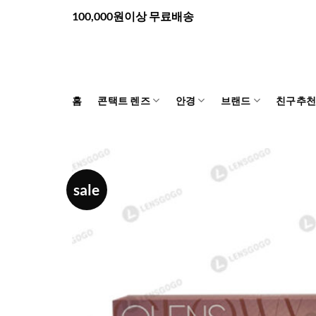
Skip
100,000원이상 무료배송
to
content
홈
콘택트 렌즈
안경
브랜드
친구추
sale