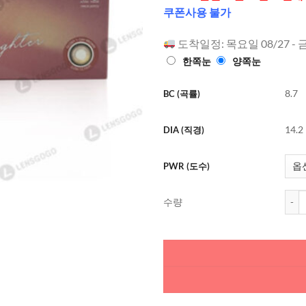
점에
점으
쿠폰사용 불가
로 평가됨
도착일정: 목요일 08/27 - 
한쪽눈
양쪽눈
8.7
BC (곡률)
14.2
DIA (직경)
PWR (도수)
오렌즈
수량