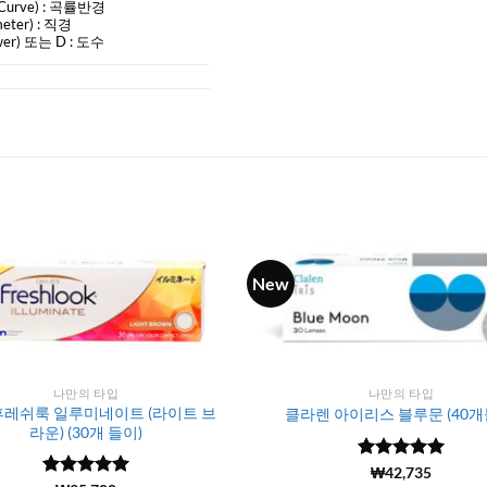
Curve)
: 곡률반경
eter) :
직경
er) 또는 D : 도수
New
나만의 타입
나만의 타입
후레쉬룩 일루미네이트 (라이트 브
클라렌 아이리스 블루문 (40개
라운) (30개 들이)
5 중에서
(204)
₩
42,735