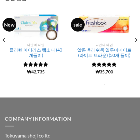
New
sale
나만의 타입
나만의 타입
클라렌 아이리스 랩소디 (40
알콘 후레쉬룩 일루미네이트
개들이)
(라이트 브라운) (30개 들이)
5 중에서
(204)
₩
42,735
5 중에서
(814)
₩
35,700
4.98
로 평
4.99
로 평
가됨
가됨
.
COMPANY INFORMATION
Tokuyama shoji co ltd