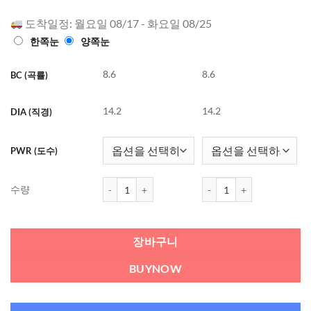
점에
점으
로 평가됨
도착일정: 월요일 08/17 - 화요일 08/25
한쪽눈
양쪽눈
8.6
8.6
BC (곡률)
14.2
14.2
DIA (직경)
PWR (도수)
CRYSTE Garnet Brown 컬러렌즈 원데이 (10개들이)
CRYSTE Garnet Brown
수량
장바구니
BUYNOW