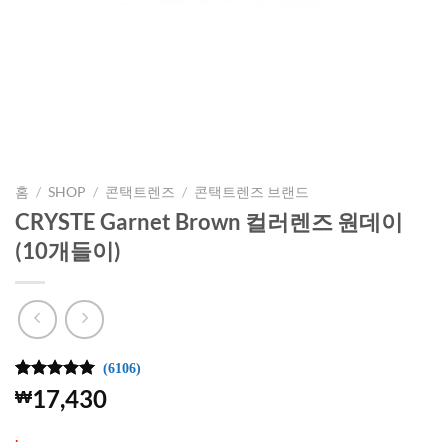
홈
/
SHOP
/
콘택트렌즈
/
콘택트렌즈 브랜드
CRYSTE Garnet Brown 컬러렌즈 원데이
(10개들이)
(6106)
4.99
6106
개의
17,430
₩
고객 평가
를 기준으
.
로 5점 만