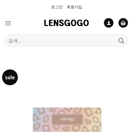
Skip
로그인
회원가입
to
content
검
색:
sale