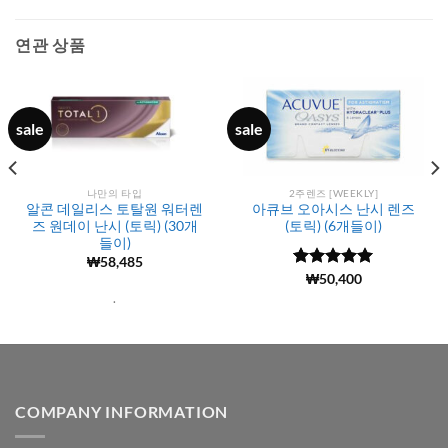
연관 상품
sale
sale
나만의 타입
2주렌즈 [WEEKLY]
알콘 데일리스 토탈원 워터렌
아큐브 오아시스 난시 렌즈
즈 원데이 난시 (토릭) (30개
(토릭) (6개들이)
들이)
₩
58,485
5 중에서
(3659)
₩
50,400
4.98
로 평
.
가됨
COMPANY INFORMATION