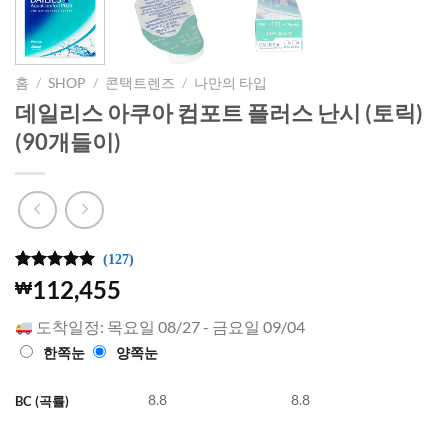
홈
/
SHOP
/
콘택트렌즈
/
나만의 타입
데일리스 아쿠아 컴포트 플러스 난시 (토릭)
(90개들이)
(127)
5
127
개의 고객
112,455
₩
평가를 기
준으로 5점
도착일정: 목요일 08/27 - 금요일 09/04
만점에
점
으로 평가
한쪽눈
양쪽눈
됨
8.8
8.8
BC (곡률)