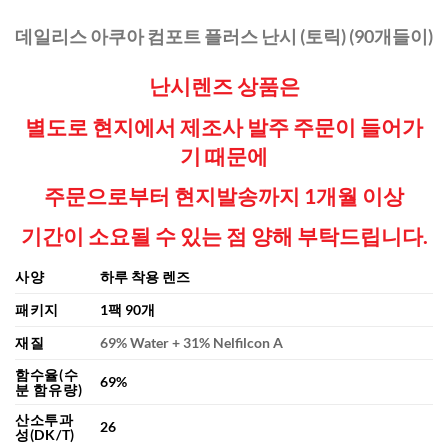
데일리스 아쿠아 컴포트 플러스 난시 (토릭) (90개들이)
난시렌즈 상품은
별도로 현지에서 제조사 발주 주문이 들어가
기 때문에
주문으로부터 현지발송까지 1개월 이상
기간이 소요될 수 있는 점
양해 부탁드립니다.
사양
하루 착용 렌즈
패키지
1팩 90개
재질
69% Water + 31% Nelfilcon A
함수율(수
69%
분 함유량)
산소투과
26
성(DK/T)