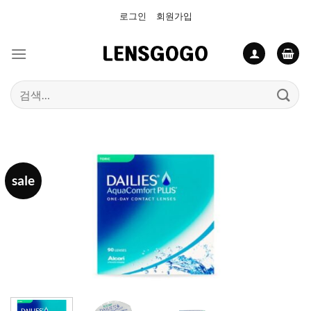
Skip
로그인
회원가입
to
content
검
색:
sale