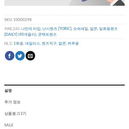
SKU:
10000298
카테고리:
나만의 타입
,
난시렌즈 [TORIC]
,
슈퍼세일
,
알콘
,
일회용렌즈
[DAILY] (90개들이)
,
콘택트렌즈
태그:
1회용
,
데일리스
,
렌즈직구
,
알콘
,
하루용
설명
추가 정보
상품평 (127)
SALE