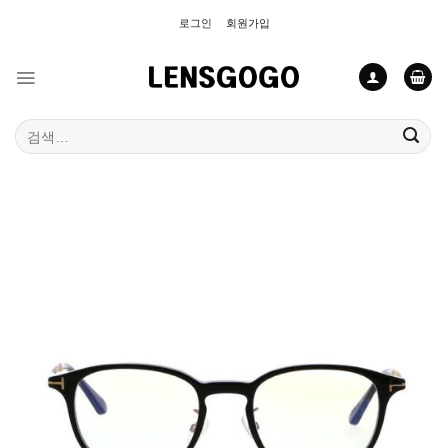
Skip
로그인
회원가입
to
content
검
색: