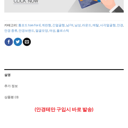
카테고리:
톰포드 tom ford
,
계란형
,
긴얼굴형
,
남/여
,
남성
,
라운드
,
메탈
,
사각얼굴형
,
안경
,
안경 종류
,
안경브랜드
,
얼굴모양
,
여성
,
플르스틱
설명
추가 정보
상품평 (0)
(안경테만 구입시 바로 발송)