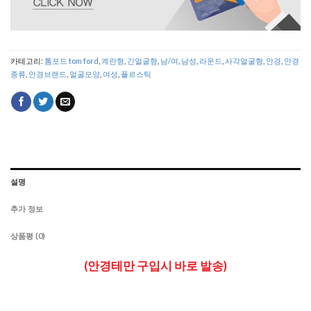
카테고리:
톰포드 tom ford
,
계란형
,
긴얼굴형
,
남/여
,
남성
,
라운드
,
사각얼굴형
,
안경
,
안경
종류
,
안경브랜드
,
얼굴모양
,
여성
,
플르스틱
설명
추가 정보
상품평 (0)
(안경테만 구입시 바로 발송)