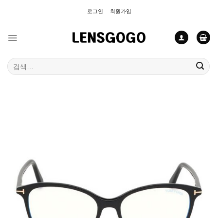
Skip
로그인
회원가입
to
content
검
색: