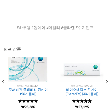
#하루용 #원데이 #데일리 #클라렌 #수지렌즈
연관 상품
원데이렌즈 [DAILY]
원데이렌즈 [DAILY]
쿠퍼비전 클래리티 원데이
바이오메딕스 원데이
(90개들이)
(Extra/EV) (30개들이)
5 중에서
(187)
₩
98,280
5 중에서
(714)
₩
27,195