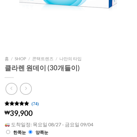
홈
/
SHOP
/
콘택트렌즈
/
나만의 타입
클라렌 원데이 (30개들이)
(74)
5
74
개의 고객
39,900
₩
평가를 기
준으로 5점
도착일정: 목요일 08/27 - 금요일 09/04
만점에
점
으로 평가
한쪽눈
양쪽눈
됨