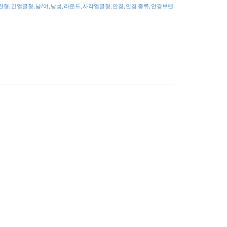
란형
,
긴얼굴형
,
남/여
,
남성
,
라운드
,
사각얼굴형
,
안경
,
안경 종류
,
안경브랜