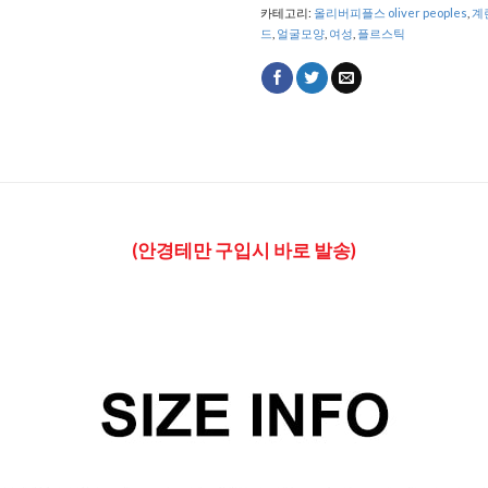
카테고리:
올리버피플스 oliver peoples
,
계
드
,
얼굴모양
,
여성
,
플르스틱
(안경테만 구입시 바로 발송)