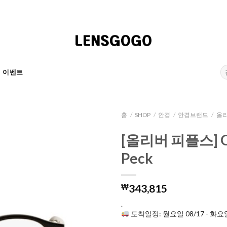
검
이벤트
색:
홈
/
SHOP
/
안경
/
안경브랜드
/
올리
[올리버 피플스] OV
Peck
₩
343,815
.
도착일정: 월요일 08/17 - 화요일