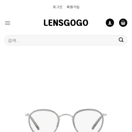
Skip
로그인
회원가입
to
content
검
색: