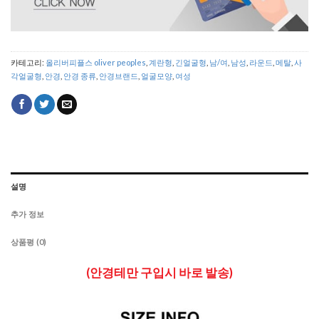
카테고리:
올리버피플스 oliver peoples
,
계란형
,
긴얼굴형
,
남/여
,
남성
,
라운드
,
메탈
,
사
각얼굴형
,
안경
,
안경 종류
,
안경브랜드
,
얼굴모양
,
여성
설명
추가 정보
상품평 (0)
(안경테만 구입시 바로 발송)