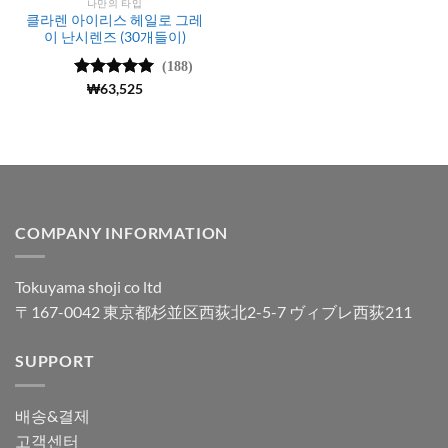
나만의 타입
클라렌 아이리스 헤일로 그레
이 난시렌즈 (30개들이)
(188)
5 중에서
₩
63,525
4.99
로 평
가됨
COMPANY INFORMATION
Tokuyama shoji co ltd
〒167-0042 東京都杉並区西荻北2-5-7 ヴィブレ西荻211
SUPPORT
배송&결제
고객센터