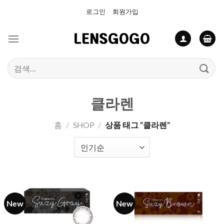
Skip
로그인
회원가입
to
content
검
색:
클라렌
홈
/
SHOP
/
상품 태그 “클라렌”
New
New