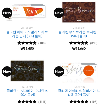
New
New
나만의 타입
나만의 타입
클라렌 아이리스 알리시아 브
클라렌 수지브라운 수지렌즈
라운 난시 (30개들이)
(90개들이)
(188)
(890)
5 중에서
₩
55,650
5 중에서
₩
93,660
4.99
로 평
4.99
로 평
가됨
가됨
New
New
나만의 타입
나만의 타입
클라렌 수지그레이 수지렌즈
클라렌 아이리스 알리시아 브
(90개들이)
라운 (30개들이)
(1111)
(103)