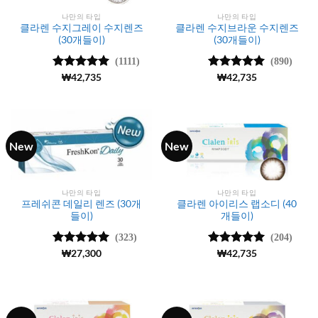
나만의 타입
나만의 타입
클라렌 수지그레이 수지렌즈
클라렌 수지브라운 수지렌즈
(30개들이)
(30개들이)
(1111)
(890)
5 중에서
₩
42,735
5 중에서
₩
42,735
4.98
로 평
4.99
로 평
가됨
가됨
New
New
나만의 타입
나만의 타입
프레쉬콘 데일리 렌즈 (30개
클라렌 아이리스 랩소디 (40
들이)
개들이)
(323)
(204)
5 중에서
₩
27,300
5 중에서
₩
42,735
4.92
로 평
4.98
로 평
가됨
가됨