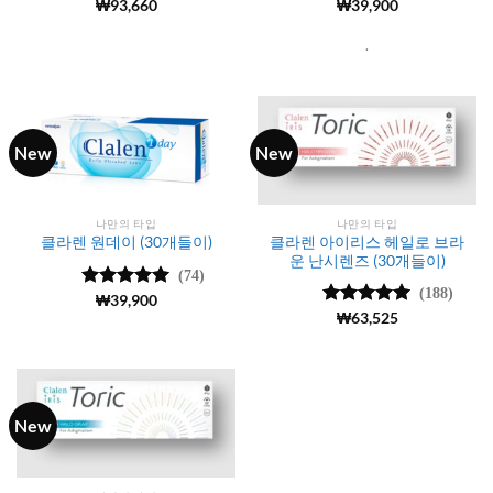
5 중에서
₩
93,660
5 중에서
₩
39,900
4.98
로 평
4.97
로 평
가됨
가됨
.
New
New
나만의 타입
나만의 타입
클라렌 아이리스 헤일로 브라
클라렌 원데이 (30개들이)
운 난시렌즈 (30개들이)
(74)
(188)
5 중에서
₩
39,900
5
로 평가됨
5 중에서
₩
63,525
4.99
로 평
가됨
New