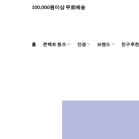
Skip
100,000원이상 무료배송
to
content
홈
콘택트 렌즈
안경
브랜드
친구추