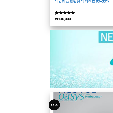
데일리스 토탈원 워터렌즈 90+30개
5 중에서
(2279)
₩
140,000
4.99
로 평
가됨
sale