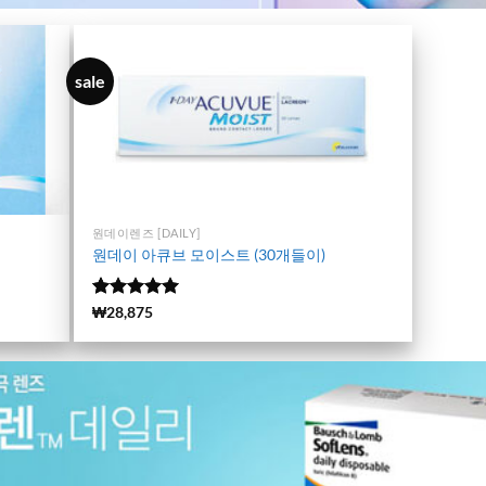
sale
원데이렌즈 [DAILY]
원데이 아큐브 모이스트 (30개들이)
5 중에서
(3537)
₩
28,875
4.98
로 평
가됨