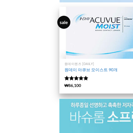
sale
원데이렌즈 [DAILY]
원데이 아큐브 모이스트 90개
5 중에서
(13115)
₩
86,100
4.99
로 평
가됨