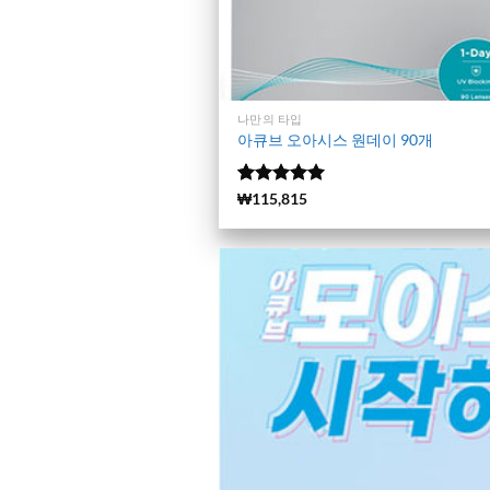
나만의 타입
아큐브 오아시스 원데이 90개
5 중에서
(9951)
₩
115,815
4.99
로 평
가됨