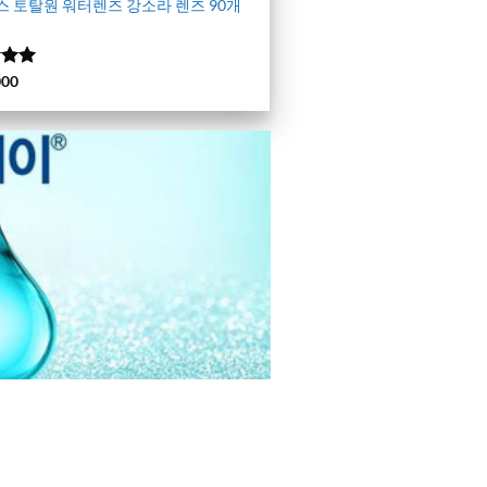
 토탈원 워터렌즈 강소라 렌즈 90개
에서
)
000
 평