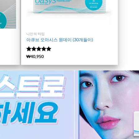
나만의 타입
아큐브 오아시스 원데이 (30개들이)
5 중에서
(1639)
₩
40,950
4.98
로 평
가됨