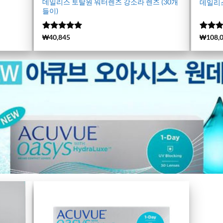
데일리스 토탈원 워터렌즈 강소라 렌즈 (30개
데일리스
들이)
5 중에서
(6799)
₩
40,845
5 중
(15430
₩
108,
4.99
로 평
4.99
로
가됨
가됨