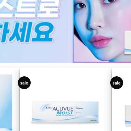
sale
sale