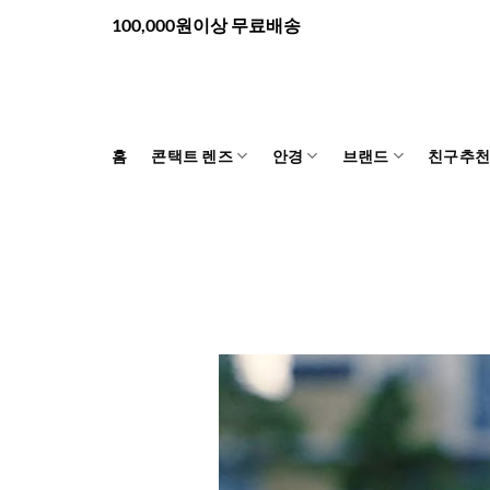
Skip
100,000원이상 무료배송
to
content
홈
콘택트 렌즈
안경
브랜드
친구추