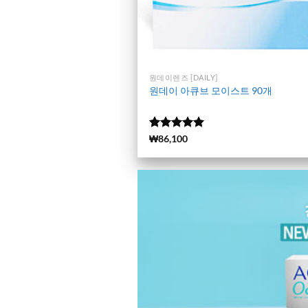
원데이렌즈 [DAILY]
원데이 아큐브 모이스트 90개
5 중에서
(13115)
₩
86,100
4.99
로 평
가됨