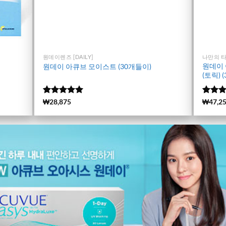
원데이렌즈 [DAILY]
나만의 
원데이 
원데이 아큐브 모이스트 (30개들이)
(토릭) 
5 중에서
(3537)
₩
28,875
5 중
(726)
₩
47,2
4.98
로 평
4.98
로
가됨
가됨