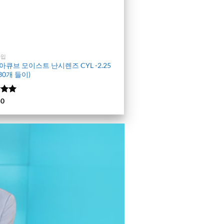
타입
아큐브 모이스트 난시렌즈 CYL -2.25
(30개 들이)
에서
50
 평