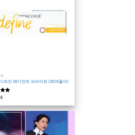
타입
디파인 래디언트 브라이트 (30개들이)
에서
)
85
 평