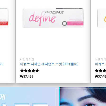
나만의 타입
나만의 
이)
아큐브 디파인 래디언트 스윗 (30개들이)
아큐브 
5 중에서
(6107)
₩
37,485
5 중
(11693
₩
37,4
4.99
로 평
4.98
로
가됨
가됨