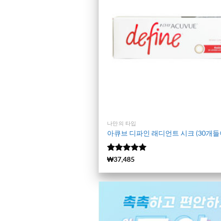
나만의 타입
아큐브 디파인 래디언트 시크 (30개들
5 중에서
(6617)
₩
37,485
4.98
로 평
가됨