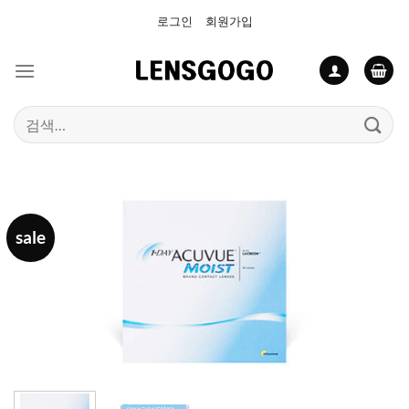
Skip
로그인
회원가입
to
content
검
색:
sale