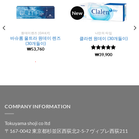
New
원데이렌즈 [DAILY]
나만의 타입
바슈롬 울트라 원데이 렌즈
클라렌 원데이 (30개들이)
(30개들이)
₩
53,760
5 중에서
(74)
₩
39,900
5
로 평가됨
.
COMPANY INFORMATION
Tokuyama shoji co ltd
〒167-0042 東京都杉並区西荻北2-5-7 ヴィブレ西荻211