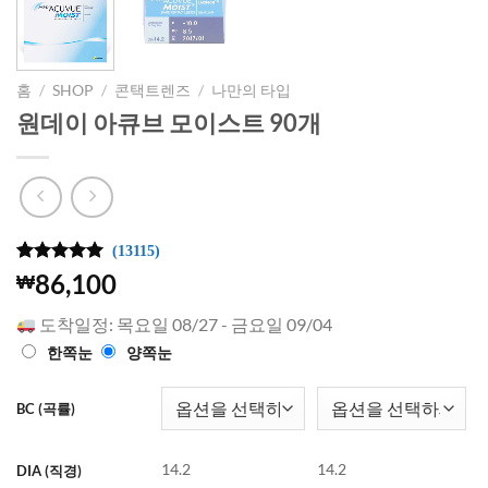
홈
/
SHOP
/
콘택트렌즈
/
나만의 타입
원데이 아큐브 모이스트 90개
(13115)
4.99
13115
개의
86,100
₩
고객 평가
를 기준으
도착일정: 목요일 08/27 - 금요일 09/04
로 5점 만
점에
점으
한쪽눈
양쪽눈
로 평가됨
BC (곡률)
14.2
14.2
DIA (직경)