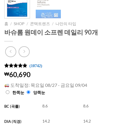
홈
/
SHOP
/
콘택트렌즈
/
나만의 타입
바슈롬 원데이 소프렌 데일리 90개
(10742)
4.99
10742
개의
60,690
₩
고객 평가
를 기준으
도착일정: 목요일 08/27 - 금요일 09/04
로 5점 만
점에
점으
한쪽눈
양쪽눈
로 평가됨
8.6
8.6
BC (곡률)
14.2
14.2
DIA (직경)