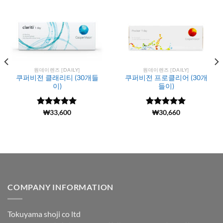
원데이렌즈 [DAILY]
원데이렌즈 [DAILY]
쿠퍼비전 클래리티 (30개들
쿠퍼비전 프로클리어 (30개
이)
들이)
5 중에서
(970)
₩
33,600
5 중에서
(1142)
₩
30,660
4.98
로 평
4.99
로 평
가됨
가됨
COMPANY INFORMATION
Tokuyama shoji co ltd