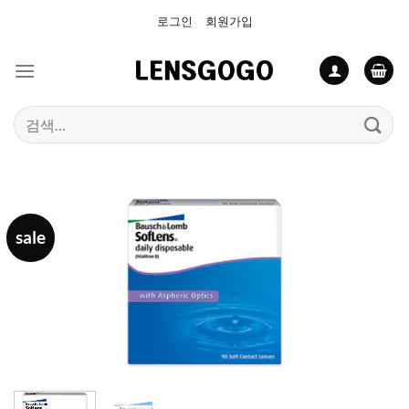
Skip
로그인
회원가입
to
content
검
색:
sale