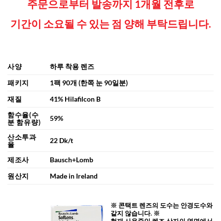
주문으로부터 발송까지 1개월 전후로
기간이 소요될 수 있는 점
양해 부탁드립니다.
사양
하루 착용 렌즈
패키지
1팩 90개 (한쪽 눈 90일분)
재질
41% Hilafilcon B
함수율(수
59%
분 함유량)
산소투과
22 Dk/t
율
제조사
Bausch+Lomb
원산지
Made in Ireland
※ 콘택트 렌즈의 도수는 안경도수와
같지 않습니다. ※
현재 사용중인 렌즈 상자의 옆면에서