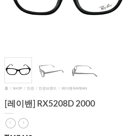
홈
/
SHOP
/
안경
/
안경브랜드
/
레이밴 RAYBAN
[레이밴] RX5208D 2000