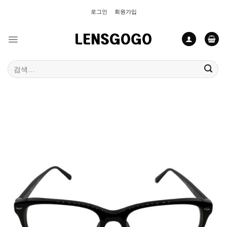
Skip
로그인
회원가입
to
content
검
색: