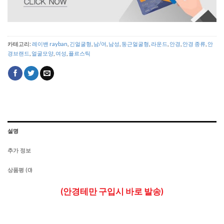
카테고리:
레이밴 rayban
,
긴얼굴형
,
남/여
,
남성
,
둥근얼굴형
,
라운드
,
안경
,
안경 종류
,
안
경브랜드
,
얼굴모양
,
여성
,
플르스틱
설명
추가 정보
상품평 (0)
(안경테만 구입시 바로 발송)