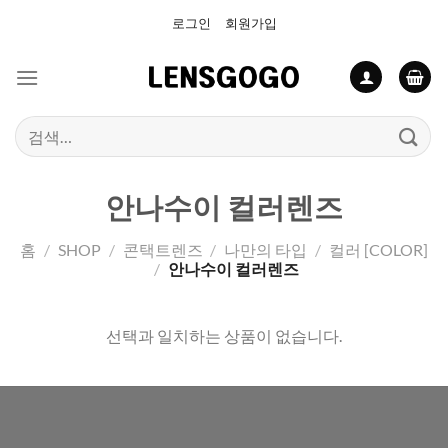
Skip
로그인
회원가입
to
content
검
색:
안나수이 컬러렌즈
홈
/
SHOP
/
콘택트렌즈
/
나만의 타입
/
컬러 [COLOR]
/
안나수이 컬러렌즈
선택과 일치하는 상품이 없습니다.