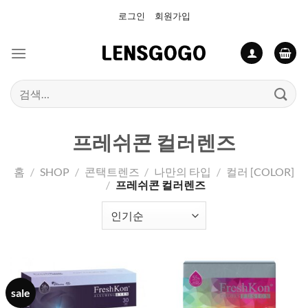
Skip
로그인
회원가입
to
content
검
색:
프레쉬콘 컬러렌즈
홈
/
SHOP
/
콘택트렌즈
/
나만의 타입
/
컬러 [COLOR]
/
프레쉬콘 컬러렌즈
sale