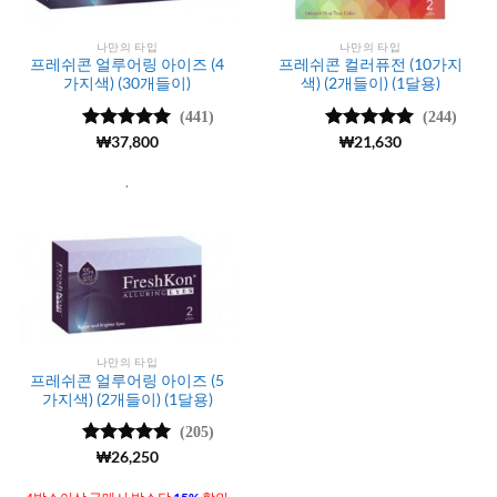
나만의 타입
나만의 타입
프레쉬콘 얼루어링 아이즈 (4
프레쉬콘 컬러퓨전 (10가지
가지색) (30개들이)
색) (2개들이) (1달용)
(441)
(244)
5 중에서
₩
37,800
5 중에서
₩
21,630
4.97
로 평
4.98
로 평
가됨
가됨
.
나만의 타입
프레쉬콘 얼루어링 아이즈 (5
가지색) (2개들이) (1달용)
(205)
5 중에서
₩
26,250
4.98
로 평
가됨