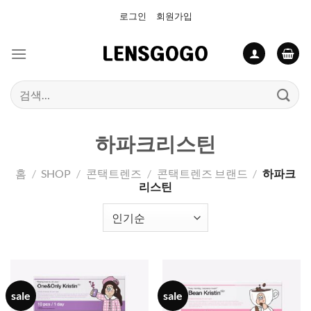
Skip
로그인
회원가입
to
content
검
색:
하파크리스틴
홈
/
SHOP
/
콘택트렌즈
/
콘택트렌즈 브랜드
/
하파크
리스틴
sale
sale