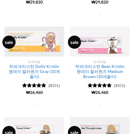
5 중에서
₩
29,820
5 중에서
₩
29,820
4.99
로 평
4.99
로 평
가됨
가됨
.
.
sale
sale
슈퍼세일
슈퍼세일
하파크리스틴 Dolly Kristin
하파크리스틴 Bean Kristin
원데이 컬러렌즈 Gray (10개
원데이 컬러렌즈 Medium
들이)
Brown (10개들이)
(8351)
(8351)
5 중에서
₩
26,460
5 중에서
₩
26,460
4.99
로 평
4.99
로 평
가됨
가됨
.
.
sale
sale