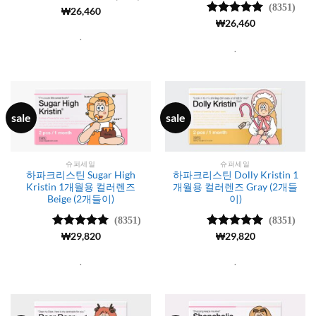
(8351)
5 중에서
₩
26,460
4.99
로 평
5 중에서
₩
26,460
가됨
4.99
로 평
.
가됨
.
sale
sale
슈퍼세일
슈퍼세일
하파크리스틴 Sugar High
하파크리스틴 Dolly Kristin 1
Kristin 1개월용 컬러렌즈
개월용 컬러렌즈 Gray (2개들
Beige (2개들이)
이)
(8351)
(8351)
5 중에서
₩
29,820
5 중에서
₩
29,820
4.99
로 평
4.99
로 평
가됨
가됨
.
.