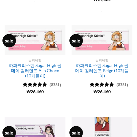
.
4.99
로 평
가됨
.
sale
sale
슈퍼세일
슈퍼세일
하파크리스틴 Sugar High 원
하파크리스틴 Sugar High 원
데이 컬러렌즈 Ash Choco
데이 컬러렌즈 Beige (10개들
(10개들이)
이)
(8351)
(8351)
5 중에서
₩
26,460
5 중에서
₩
26,460
4.99
로 평
4.99
로 평
가됨
가됨
.
.
sale
sale