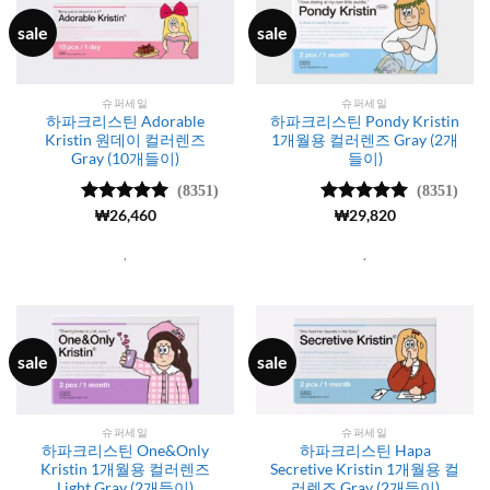
sale
sale
슈퍼세일
슈퍼세일
하파크리스틴 Adorable
하파크리스틴 Pondy Kristin
Kristin 원데이 컬러렌즈
1개월용 컬러렌즈 Gray (2개
Gray (10개들이)
들이)
(8351)
(8351)
5 중에서
₩
26,460
5 중에서
₩
29,820
4.99
로 평
4.99
로 평
가됨
가됨
.
.
sale
sale
슈퍼세일
슈퍼세일
하파크리스틴 One&Only
하파크리스틴 Hapa
Kristin 1개월용 컬러렌즈
Secretive Kristin 1개월용 컬
Light Gray (2개들이)
러렌즈 Gray (2개들이)