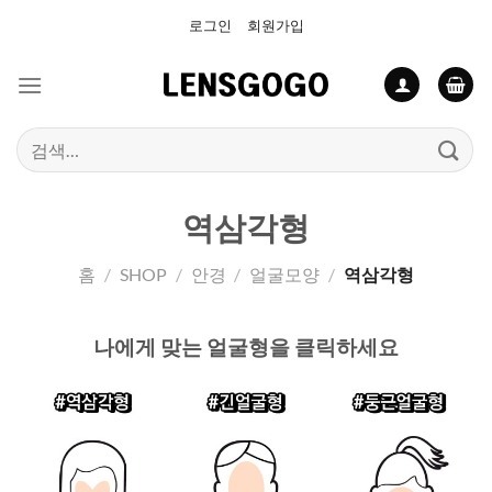
Skip
로그인
회원가입
to
content
검
색:
역삼각형
홈
/
SHOP
/
안경
/
얼굴모양
/
역삼각형
나에게 맞는 얼굴형을 클릭하세요